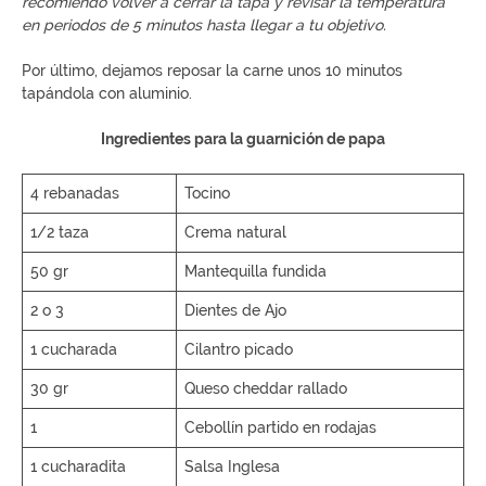
recomiendo volver a cerrar la tapa y revisar la temperatura
en periodos de 5 minutos hasta llegar a tu objetivo.
Por último, dejamos reposar la carne unos 10 minutos
tapándola con aluminio.
Ingredientes para la guarnición de papa
4 rebanadas
Tocino
1/2 taza
Crema natural
50 gr
Mantequilla fundida
2 o 3
Dientes de Ajo
1 cucharada
Cilantro picado
30 gr
Queso cheddar rallado
1
Cebollín partido en rodajas
1 cucharadita
Salsa Inglesa